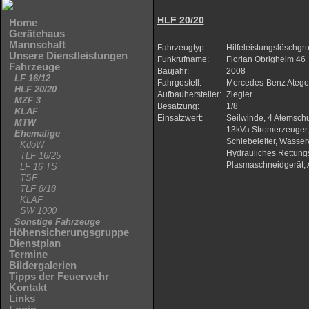
HLF 20/20
Home
Gerätehaus
Mannschaft
Fahrzeugtyp:
Hilfeleistungslöschg
Unsere Dienstleistungen
Funkrufname:
Florian Obrigheim 46
Fahrzeuge
Baujahr:
2008
LF 16/12
Fahrgestell:
Mercedes-Benz Atego
HLF 20/20
Aufbauhersteller:
Ziegler
MZF 3
Besatzung:
1/8
KLAF
Einsatzwert:
Seilwinde,
4 Atemschu
MTW
13kVa Stromerzeuger, 
Ehemalige
Schiebeleiter, Wasserw
KdoW
Hydrauliches Rettungs
TLF 16/25
Plasmaschneidgerät, 
LF 16 TS
TSF
TLF 8/18
KLAF
SW 1000
Sonstige Fahrzeuge
Höhensicherungsgruppe
Dienstplan
Termine
Bildergalerien
Tipps der Feuerwehr
Kontakt
Links