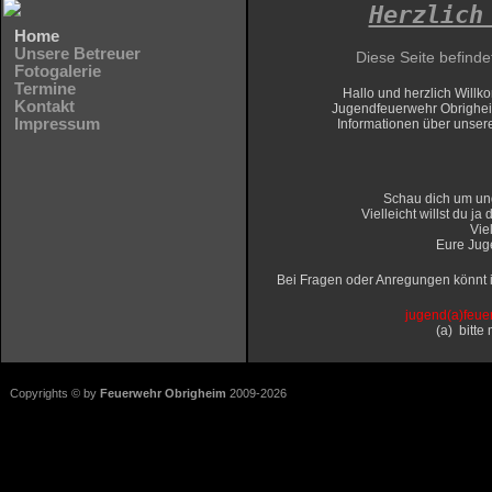
Herzlich
Home
Unsere Betreuer
Diese Seite befinde
Fotogalerie
Termine
Hallo und herzlich Wil
Kontakt
Jugendfeuerwehr Obrighe
Impressum
Informationen über
unsere
Schau dich um und
Vielleicht willst du j
Vie
Eure Jug
Bei Fragen oder Anregungen könnt i
j
ugend(a)feue
(a) bitte
Copyrights © by
Feuerwehr Obrigheim
2009-2026