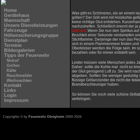
Home
Was gibt es Schöneres, als an einem l
Gerätehaus
grillen? Der Grill wird mit Holzkohle gef
Mannschaft
keine richtige Glut entstehen. Kurzerh
Unsere Dienstleistungen
nachzuhelfen. Schließlich brennt der ja g
Fahrzeuge
sehr gut
. Wenn Sie nun den Spiritus auf
Höhensicherungsgruppe
Bruchteil einer Sekunde verdampfen und
Stichflamme. Derjenige der nun das Pech
Dienstplan
sich in einem Flammenmeer finden und
Termine
Oberkörper werden die Folge sein. Im s
Bildergalerien
bezahlen oder für immer entstellt sein.
Tipps der Feuerwehr
Notruf
Leider müssen viele Menschen jedes Ja
Grillen
Daher: sollte die Kohle mal nicht so br
Kälte
der Glut genügend Luft zu. Sie wird nach
Rauchmelder
abgeben. Sollten Sie weniger geduldig s
flüssige Grillanzünder die nicht die fata
Weihnachten
Brandbeschleuniger haben.
Kontakt
Links
So können Sie noch viele schöne Grilla
Login
verbringen.
Impressum
Copyrights © by
Feuerwehr Obrigheim
2009-2026