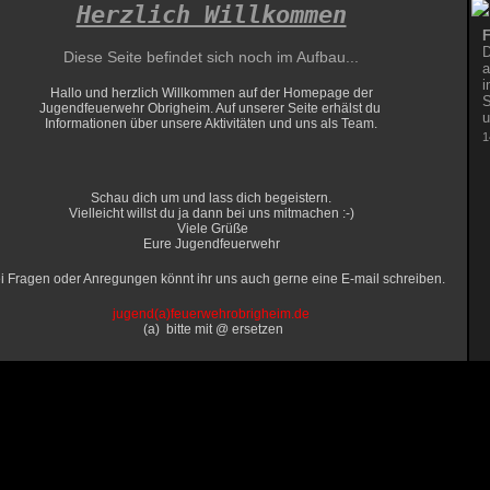
Herzlich Willkommen
F
D
Diese Seite befindet sich noch im Aufbau...
a
i
Hallo und herzlich Willkommen auf der Homepage
der
S
Jugendfeuerwehr Obrigheim.
Auf unserer Seite erhälst
du
u
Informationen über
unsere Aktivitäten und uns als Team.
1
Schau dich um und lass dich begeistern.
Vielleicht willst du ja dann bei uns mitmachen :-)
Viele Grüße
Eure Jugendfeuerwehr
i Fragen oder Anregungen könnt ihr uns auch gerne eine E-mail schreiben.
j
ugend(a)feuerwehrobrigheim.de
(a) bitte mit @ ersetzen