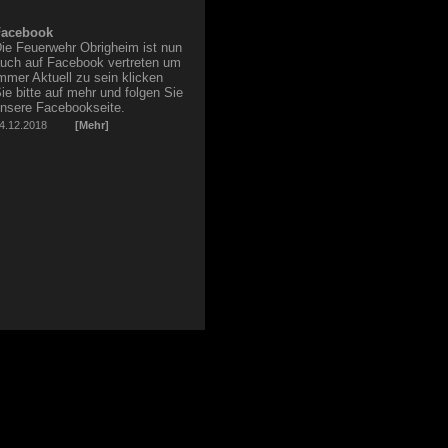
acebook
ie Feuerwehr Obrigheim ist nun
uch auf Facebook vertreten um
mmer Aktuell zu sein klicken
ie bitte auf mehr und folgen Sie
nsere Facebookseite.
4.12.2018
[Mehr]